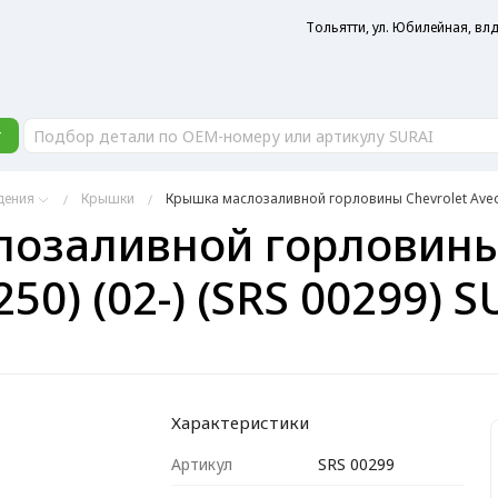
Тольятти, ул. Юбилейная, влд
г
дения
Крышки
Крышка маслозаливной горловины Chevrolet Aveo (
озаливной горловины 
50) (02-) (SRS 00299) 
Характеристики
Артикул
SRS 00299