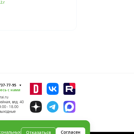
2.г
 737-77-95
есь с нами
ai.ru
ейная, влд. 40
9.00 - 18.00
 выходные
сональных
Согласен
Отказаться