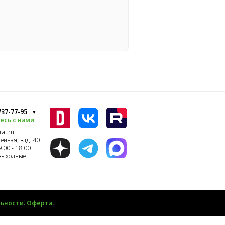
 737-77-95
есь с нами
ai.ru
ейная, влд. 40
9.00 - 18.00
 выходные
ьности. Оферта.