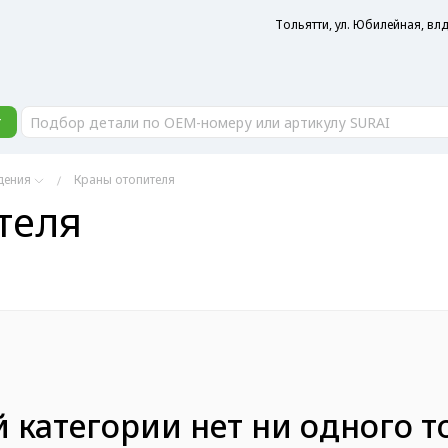
Тольятти, ул. Юбилейная, влд
г
дения
Краны отопителя
теля
й категории нет ни одного т