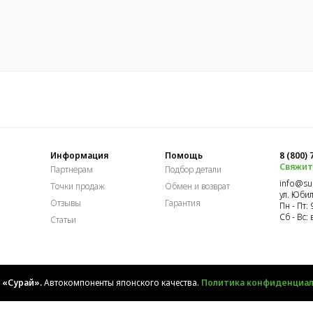
Информация
Помощь
8 (800)
Свяжит
Партнёрам
Подбор детали
info@sur
Точки продаж
Обмен и возврат
ул. Юбил
Отзывы
Гарантия
Пн - Пт: 
Сб - Вс:
Статьи
«Сурай».
Автокомпоненты японского качества.
Политика конфиденциал