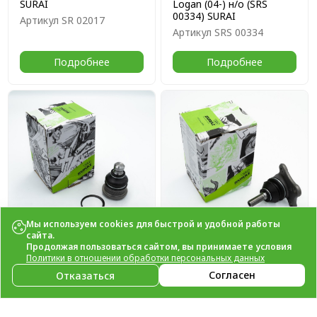
SURAI
Logan (04-) н/о (SRS
00334) SURAI
Артикул
SR 02017
Артикул
SRS 00334
Подробнее
Подробнее
Мы используем cookies для быстрой и удобной работы
сайта.
Продолжая пользоваться сайтом, вы принимаете условия
Опора шаровая Лада
Опора шаровая Лада
Политики в отношении обработки персональных данных
Largus (12-)/Renault
Vesta (15-) лев. с мет.
Согласен
Отказаться
Logan (04-) с/о (кмпл. со
(SRS 00335) SURAI
ст.кольцом) (SRS 00333)
Артикул
SRS 00335
Артикул
SRS 00333