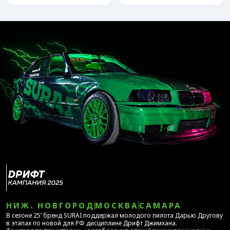
НИЖ. НОВГОРОД
МОСКВА
САМАРА
В сезоне 25’ бренд SURAI поддержал молодого пилота Дарью Другову
в этапах по новой для РФ дисциплине Дрифт Джимхана.