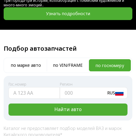
Три города-три истории, коллаборация с токийским художником и
много-много эмоций..
Узнать подробности
Подбор автозапчастей
по марке авто
по VIN/FRAME
по гоcномеру
Гос.номер
Регион
RUS
Каталог не предоставляет подбор моделей ВАЗ и марок
Китайского производителя*