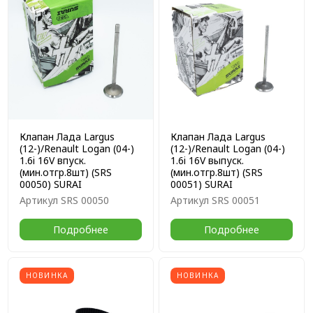
для уменьшения износа и шума в соответствие с ОЕМ
стандартами;
многоступенчатый контроль
— на стадии отбора EPDM
сырья и в процессе производства. Готовый продукт проходит
проверку на выполнение требований ISO и TS16949;
испытания на маслобензостойкость, термоустойчивость
и прочность
— статическое и динамическое тестирование в
соответствии с международными стандартами GB/T10716-2012.
Основная часть ассортимента присутствует у дилеров, на
маркетплейсах и в магазинах автозапчастей. Чтобы купить онлайн
Клапан Лада Largus
Клапан Лада Largus
ремни ГРМ и привода агрегатов в розницу или оптом по выгодной
(12-)/Renault Logan (04-)
(12-)/Renault Logan (04-)
цене, выберите необходимые позиции в каталоге на официальном
1.6i 16V впуск.
1.6i 16V выпуск.
сайте
SURAI
в интернете.
(мин.отгр.8шт) (SRS
(мин.отгр.8шт) (SRS
00050) SURAI
00051) SURAI
Артикул
SRS 00050
Артикул
SRS 00051
Подробнее
Подробнее
НОВИНКА
НОВИНКА