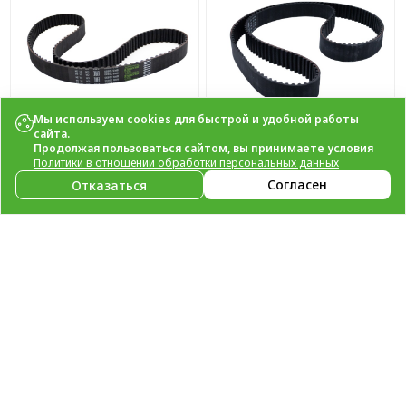
Мы используем cookies для быстрой и удобной работы
сайта.
Продолжая пользоваться сайтом, вы принимаете условия
Ремень ГРМ Hyundai
Ремень ГРМ Hyundai
Политики в отношении обработки персональных данных
Santa Fe (00-)/(06-)
Santa Fe (06-) 2.4i
Согласен
Отказаться
2.0d/2.2d (123x28) (SRS
(175x29) (SRS 72834)
72833) SURAI
SURAI
Артикул
SRS 72833
Артикул
SRS 72834
Подробнее
Подробнее
НОВИНКА
НОВИНКА