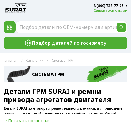
8 (800) 737-77-95
Свяжитесь с нами
Подбор деталей по госномеру
Главная
Каталог
Система ГРМ
СИСТЕМА ГРМ
Детали ГРМ SURAI и ремни
привода агрегатов двигателя
Детали
SURAI
для газораспределительного механизма и приводные
ремни для двигателей отечественных и зарубежных автомобилей
обеспечивают расчетный ресурс до замены ремней ГРМ и привода
Показать полностью
навесных агрегатов за счет применения высококачественных
материалов и японских технологий производства.