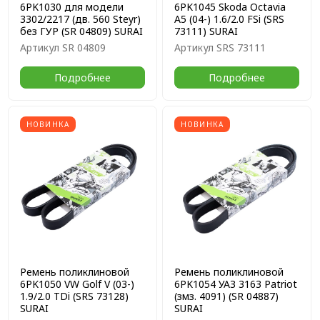
6PK1030 для модели
6PK1045 Skoda Octavia
3302/2217 (дв. 560 Steyr)
A5 (04-) 1.6/2.0 FSi (SRS
без ГУР (SR 04809) SURAI
73111) SURAI
Артикул
SR 04809
Артикул
SRS 73111
Подробнее
Подробнее
НОВИНКА
НОВИНКА
Ремень поликлиновой
Ремень поликлиновой
6PK1050 VW Golf V (03-)
6PK1054 УАЗ 3163 Patriot
1.9/2.0 TDi (SRS 73128)
(змз. 4091) (SR 04887)
SURAI
SURAI