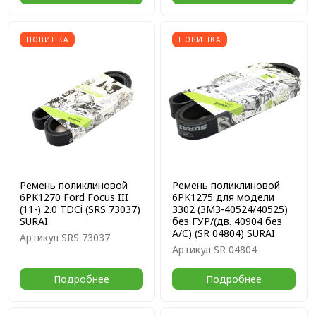
НОВИНКА
НОВИНКА
Ремень поликлиновой
Ремень поликлиновой
6PK1270 Ford Focus III
6PK1275 для модели
(11-) 2.0 TDCi (SRS 73037)
3302 (ЗМЗ-40524/40525)
SURAI
без ГУР/(дв. 40904 без
A/C) (SR 04804) SURAI
Артикул
SRS 73037
Артикул
SR 04804
Подробнее
Подробнее