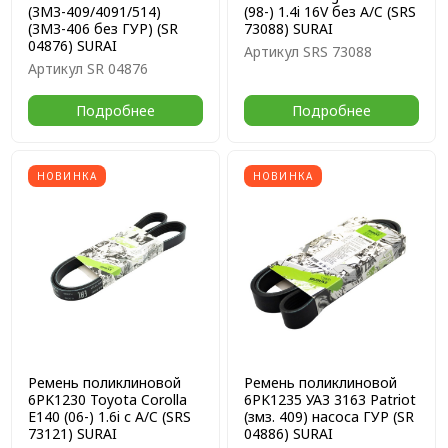
(ЗМЗ-409/4091/514)
(98-) 1.4i 16V без A/C (SRS
(ЗМЗ-406 без ГУР) (SR
73088) SURAI
04876) SURAI
Артикул
SRS 73088
Артикул
SR 04876
Подробнее
Подробнее
НОВИНКА
НОВИНКА
Ремень поликлиновой
Ремень поликлиновой
6PK1230 Toyota Corolla
6PK1235 УАЗ 3163 Patriot
E140 (06-) 1.6i с A/C (SRS
(змз. 409) насоса ГУР (SR
73121) SURAI
04886) SURAI