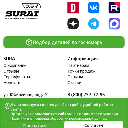
Подбор деталей по госномеру
SURAI
Информация
О компании
Партнёрам
Отзывы
Точки продаж
Сертификаты
Отзывы
Новости
Статьи
8 (800) 737-77-95
ул. Юбилейная, влд. 40
Пн - Пт: 9.00 - 18.00
Свяжитесь с нами
Сб - Вс: выходные
info@surai.ru
Мы используем cookies для быстрой и удобной работы
сайта.
Продолжая пользоваться сайтом, вы принимаете условия
Политики в отношении обработки персональных данных
© 2014-2026
ООО «Сурай».
Согласен
Отказаться
Автокомпоненты японского качества.