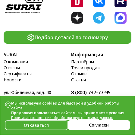
Подбор деталей по госномеру
SURAI
Информация
О компании
Партнёрам
Отзывы
Точки продаж
Сертификаты
Отзывы
Новости
Статьи
8 (800) 737-77-95
ул. Юбилейная, влд. 40
Пн - Пт: 9.00 - 18.00
Свяжитесь с нами
Сб - Вс: выходные
info@surai.ru
Мы используем cookies для быстрой и удобной работы
сайта.
Продолжая пользоваться сайтом, вы принимаете условия
Политики в отношении обработки персональных данных
© 2014-2026
ООО «Сурай».
Согласен
Отказаться
Автокомпоненты японского качества.
Политика конфиденциальности.
Оферта.